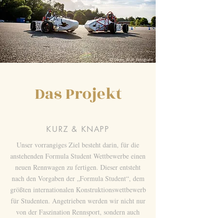
Das Projekt
KURZ & KNAPP
Unser vorrangiges Ziel besteht darin, für die
anstehenden Formula Student Wettbewerbe einen
neuen Rennwagen zu fertigen. Dieser entsteht
nach den Vorgaben der „Formula Student“, dem
größten internationalen Konstruktionswettbewerb
für Studenten. Angetrieben werden wir nicht nur
von der Faszination Rennsport, sondern auch