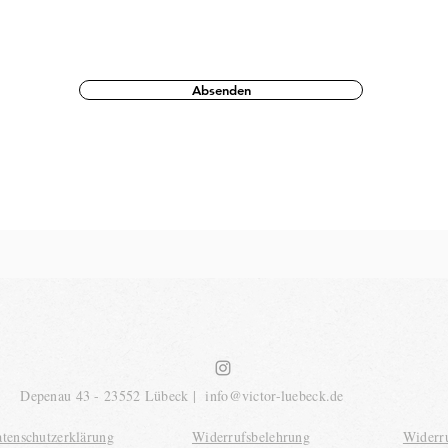
Absenden
Depenau 43 - 23552 Lübeck |
info@victor-luebeck.de
tenschutzerklärung
Widerrufsbelehrung
Widerr