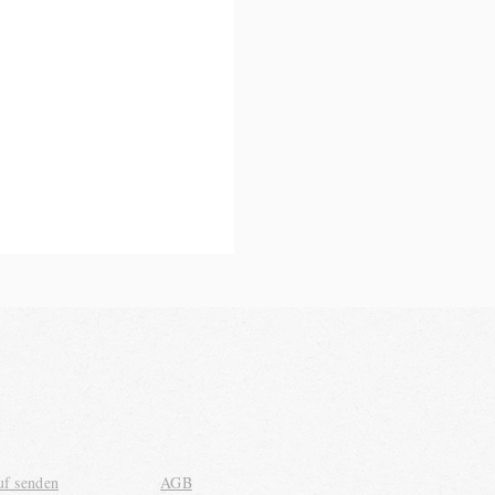
uf senden
AGB