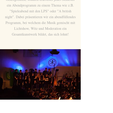
ein Abendprogramm zu einem Thema wie z.B.
"Spieleabend mit den LPS" oder "A british
night". Dabei präsentieren wir ein abendfüllendes
Programm, bei welchem die Musik gemischt mit
Lichtshow, Witz und Moderation ein
Gesamtkunstwerk bildet, das sich lohnt!