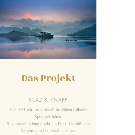
Das Projekt
KURZ & KNAPP
Seit 1931 wird traditionell im Süden Lübecks
Sport getrieben.
Stadtbusanbindung direkt am Platz. Gemütliches
Vereinsheim für Feierlichkeiten.