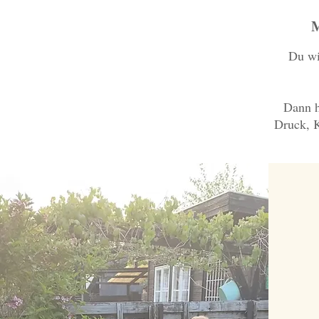
M
Du wi
Dann h
Druck, K