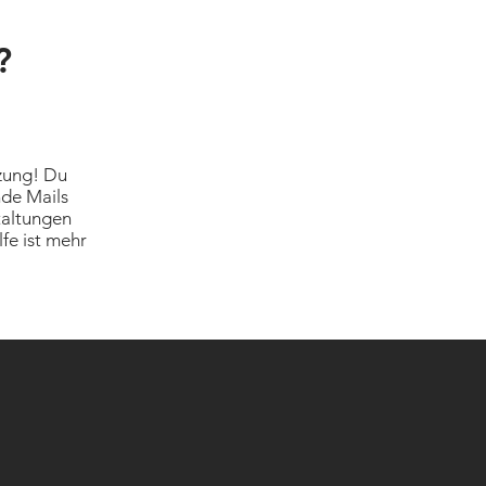
n?
zung! Du
nde Mails
taltungen
fe ist mehr