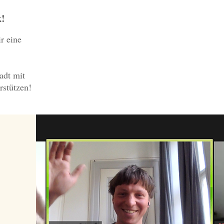
k!
r eine
adt mit
rstützen!