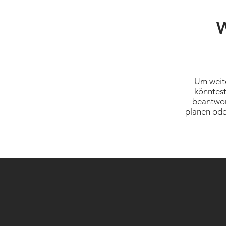
W
Um weite
könntest
beantwor
planen oder