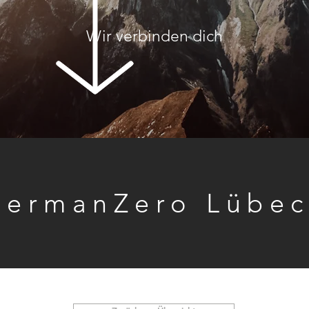
Wir verbinden dich
GermanZero Lübec