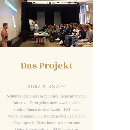
Das Projekt
KURZ & KNAPP
Schulbesuche sind ein zentrales Element unserer
Initiative. Dazu gehen meist zwei bis drei
Student*innen in eine Azubi-, FSJ- oder
Oberstufenklasse und sprechen über das Thema
Organspende. Meist haben wir dazu eine
Unterrichtseinheit (ca. 90 Minuten) zu