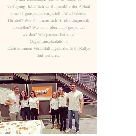
Verfügung. Inhaltlich wird interaktiv der Ablauf
einer Organspende vorgestellt: Was bedeutet
Hirntod? Wie kann man sich Hirntoddiagnostik
vorstellen? Was kann überhaupt gespendet
werden? Was passiert bei einer
Organtransplantation?
Dazu kommen Veranstaltungen, die Ersti-Rallye
und weitere...