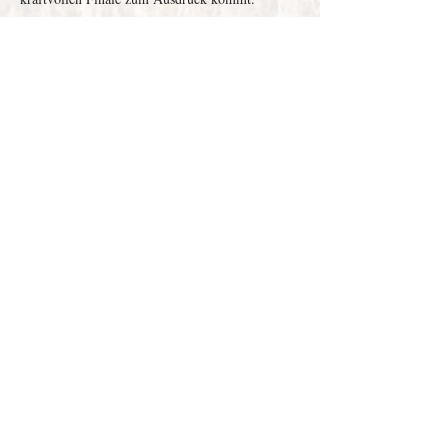
Die Zuhörenden in der MuK erwartet ein 
faszinierender und schwungvoller Abend, der 
ein hochkarätiges Kammermusikensemble, ein…
Weiterlesen >
Depenau
43 - 23552
Lübeck |
info@victor-luebeck.de
Impressum & Presse
Datenschutzerklärung
Widerrufsbelehrung
Widerruf senden