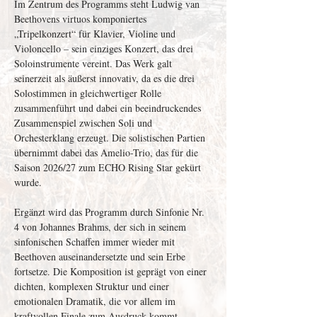
Im Zentrum des Programms steht Ludwig van 
Beethovens virtuos komponiertes 
„Tripelkonzert“ für Klavier, Violine und 
Violoncello – sein einziges Konzert, das drei 
Soloinstrumente vereint. Das Werk galt 
seinerzeit als äußerst innovativ, da es die drei 
Solostimmen in gleichwertiger Rolle 
zusammenführt und dabei ein beeindruckendes 
Zusammenspiel zwischen Soli und 
Orchesterklang erzeugt. Die solistischen Partien 
übernimmt dabei das Amelio-Trio, das für die 
Saison 2026/27 zum ECHO Rising Star gekürt 
wurde.
Ergänzt wird das Programm durch Sinfonie Nr. 
4 von Johannes Brahms, der sich in seinem 
sinfonischen Schaffen immer wieder mit 
Beethoven auseinandersetzte und sein Erbe 
fortsetze. Die Komposition ist geprägt von einer 
dichten, komplexen Struktur und einer 
emotionalen Dramatik, die vor allem im 
kraftvollen Finale zum Ausdruck kommt.