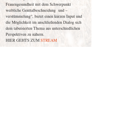
Frauengesundheit mit dem Schwerpunkt 
weibliche Genitalbeschneidung  und –
verstümmelung“, bietet einen kurzen Input und 
die Möglichkeit im anschließenden Dialog sich 
dem tabuisierten Thema aus unterschiedlichen 
Perspektiven zu nähern.
HIER GEHTS ZUM 
STREAM
Depenau
43 - 23552
Lübeck |
info@victor-luebeck.de
Impressum & Presse
Datenschutzerklärung
Widerrufsbelehrung