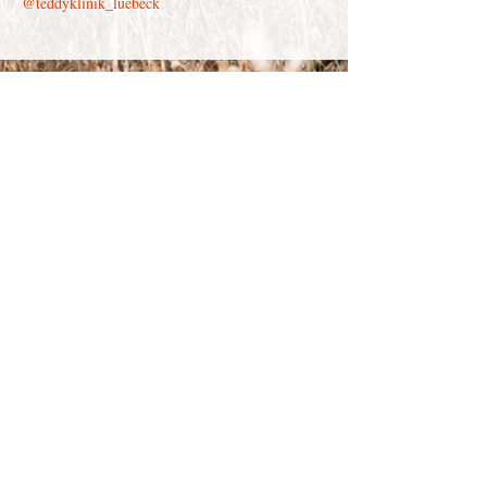
@teddyklinik_luebeck
Depenau
43 - 23552
Lübeck |
info@victor-luebeck.de
Impressum & Presse
Datenschutzerklärung
Widerrufsbelehrung
Widerruf senden
AGB