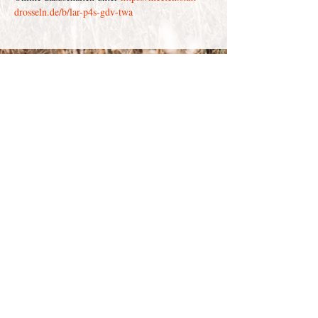
drosseln.de/b/lar-p4s-gdv-twa
Depenau
43 - 23552
Lübeck |
info@victor-luebeck.de
Impressum & Presse
Datenschutzerklärung
Widerrufsbelehrung
Widerruf senden
AGB