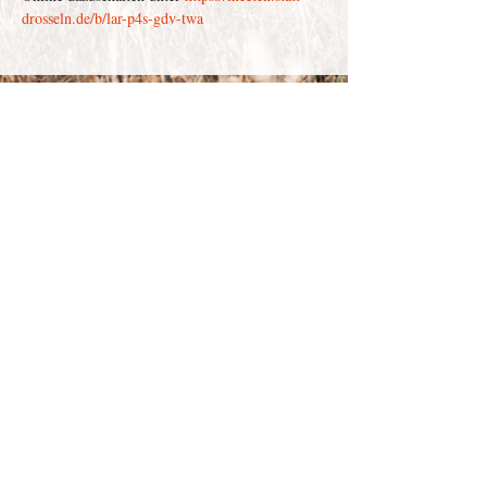
drosseln.de/b/lar-p4s-gdv-twa
Depenau
43 - 23552
Lübeck |
info@victor-luebeck.de
Impressum & Presse
Datenschutzerklärung
Widerrufsbelehrung
Widerruf senden
AGB