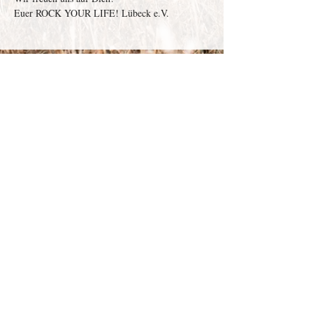
Euer ROCK YOUR LIFE! Lübeck e.V.
Depenau
43 - 23552
Lübeck |
info@victor-luebeck.de
Impressum & Presse
Datenschutzerklärung
Widerrufsbelehrung
Widerruf senden
AGB