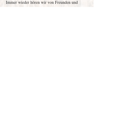
Immer wieder hören wir von Freunden und 
Bekannten (und Patient:innen - einige von uns 
studieren Medizin), dass sie gerne zur Therapie 
gehen würden, jedoch nicht wissen wie. Der 
Prozess ist oft…
Weiterlesen >
Depenau
43 - 23552
Lübeck |
info@victor-luebeck.de
Impressum & Presse
Datenschutzerklärung
Widerrufsbelehrung
Widerruf senden