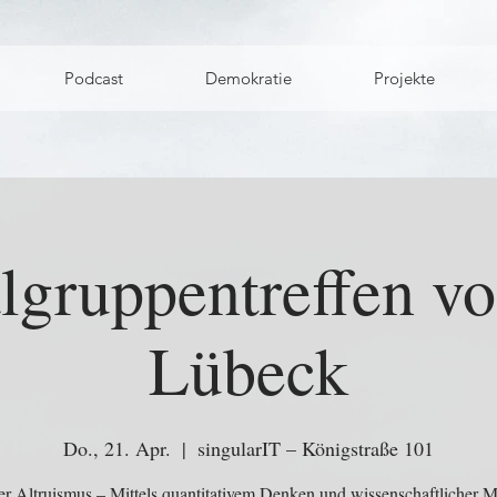
Podcast
Demokratie
Projekte
lgruppentreffen v
Lübeck
Do., 21. Apr.
  |  
singularIT – Königstraße 101
er Altruismus – Mittels quantitativem Denken und wissenschaftlicher 