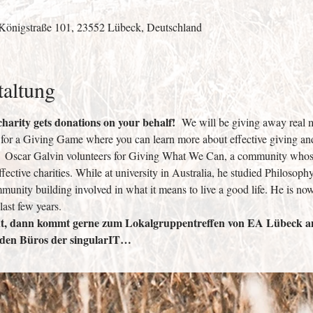
 Königstraße 101, 23552 Lübeck, Deutschland
taltung
arity gets donations on your behalf!  
We will be giving away real 
 for a Giving Game where you can learn more about effective giving an
.  Oscar Galvin volunteers for Giving What We Can, a community whose 
fective charities. While at university in Australia, he studied Philosoph
unity building involved in what it means to live a good life. He is no
last few years.  
gut, dann kommt gerne zum Lokalgruppentreffen von EA Lübeck a
n den Büros der singularIT…