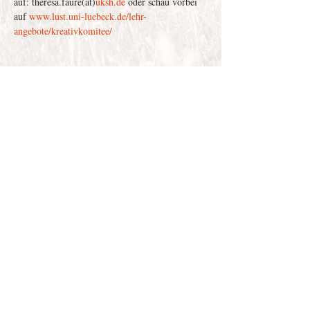
auf: theresa.faure(at)
uksh.de
 oder schau vorbei 
auf 
www.lust.uni-luebeck.de/lehr-
angebote/kreativkomitee/
Depenau
43 - 23552
Lübeck |
info@victor-luebeck.de
Impressum & Presse
Datenschutzerklärung
Widerrufsbelehrung
Widerruf senden
AGB