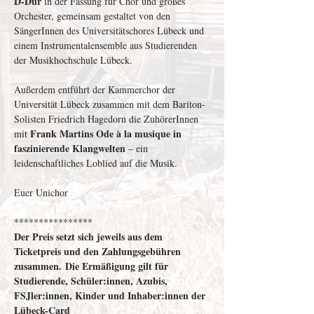
D-Dur
 in der Fassung für Chor und großes 
Orchester, gemeinsam gestaltet von den 
SängerInnen des Universitätschores Lübeck und 
einem Instrumentalensemble aus Studierenden 
der Musikhochschule Lübeck.  
Außerdem entführt der Kammerchor der 
Universität Lübeck zusammen mit dem Bariton-
Solisten Friedrich Hagedorn die ZuhörerInnen 
Frank Martins Ode à la musique in 
mit 
faszinierende Klangwelten
 – ein 
leidenschaftliches Loblied auf die Musik.
Euer Unichor
****************
Der Preis setzt sich jeweils aus dem 
Ticketpreis und den Zahlungsgebühren 
zusammen. Die Ermäßigung gilt für 
Studierende, Schüler:innen, Azubis, 
FSJler:innen, Kinder und Inhaber:innen der 
Lübeck-Card