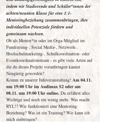
indem wir Studierende und Schüler*innen der 
achten/neunten Klasse für eine 1:1-
Mentoringbeziehung zusammenbringen, ihre 
individuellen Potenziale fördern und 
gemeinsam wachsen.
Ob als Mentor*in oder im Orga-Mitglied im 
Fundraising-, Social Media-, Netzwerk-, 
Hochschulmarketing-, Schulkoordination- oder 
Eventkoordinationsteam - es gibt viele Arten auf 
die du dieses Projekt voranbringen kannst 
Neugierig geworden?
Am 04.11. 
Komm zu unserer Infoveranstaltung! 
um 19:00 Uhr im Audimax S2 oder am 
08.11. um 19:00 Uhr online.
 Du erfährst alles 
Wichtige und noch ein wenig mehr. Was macht 
RYL!? Wie funktioniert eine Mentoring 
Beziehung? Was ist ein Training? Wie kann ich 
mich einbringen?
Weitere Infos sind überflüssig und du willst 
direkt loslegen?