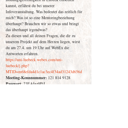
kannst, erfährst du bei unserer 
Infoveranstaltung. Was bedeutet das zeitlich für 
mich? Was ist so eine Mentoringbeziehung 
überhaupt? Brauchen wir so etwas und bringt 
das überhaupt irgendwas? 
Zu diesen und all deinen Fragen, die dir zu 
unserem Projekt auf dem Herzen liegen, wirst 
du am 27.4. um 19 Uhr auf WebEx die 
Antworten erfahren.
https://uni-luebeck.webex.com/uni-
luebeck/j.php?
MTID=m68efda4d1c1ac3ec4f34ad31243d656d
Meeting-Kennnummer:
 121 814 9128
Passwort
: 23EAfnz9PiJ
Weiterlesen >