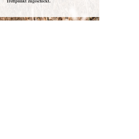
Treffpunkt zugeschickt.
Depenau
43 - 23552
Lübeck |
info@victor-luebeck.de
Impressum & Presse
Datenschutzerklärung
Widerrufsbelehrung
Widerruf senden
AGB