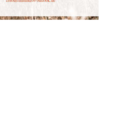
colourfulminds@outlook.de
Depenau
43 - 23552
Lübeck |
info@victor-luebeck.de
Impressum & Presse
Datenschutzerklärung
Widerrufsbelehrung
Widerruf senden
AGB