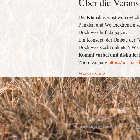
Über die Verans
Die Klimakriese ist womöglich 
Punkten und Wetterextremen sc
Doch was hilft dagegen? 
Ein Konzept: der Umbau der
Doch was steckt dahinter? Wie
Kommt vorbei und diskutiert
Zoom-Zugang 
https://uni-pot
Weiterlesen >
Impressum & Presse
Da