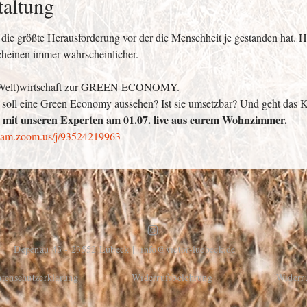
taltung
die größte Herausforderung vor der die Menschheit je gestanden hat. 
heinen immer wahrscheinlicher. 
 (Welt)wirtschaft zur GREEN ECONOMY.
 soll eine Green Economy aussehen? Ist sie umsetzbar? Und geht das 
 mit unseren Experten am 01.07. live aus eurem Wohnzimmer. 
sdam.zoom.us/j/93524219963
Depenau 43 - 23552 Lübeck |
info@victor-luebeck.de
tenschutzerklärung
Widerrufsbelehrung
Widerr