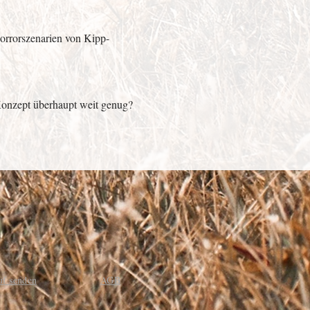
Horrorszenarien von Kipp-
Konzept überhaupt weit genug?
uf senden
AGB