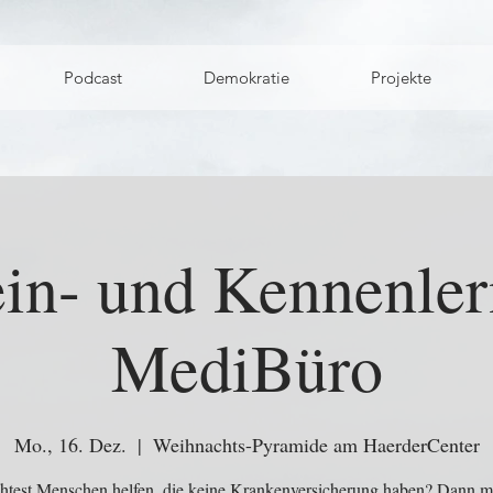
Podcast
Demokratie
Projekte
in- und Kennenlern
MediBüro
Mo., 16. Dez.
  |  
Weihnachts-Pyramide am HaerderCenter
test Menschen helfen, die keine Krankenversicherung haben? Dann m