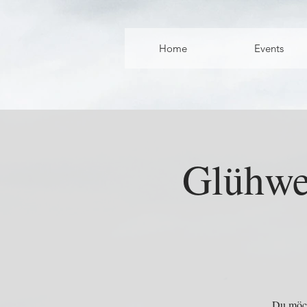
Home
Events
Glühwe
Du möch