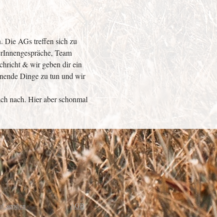
 Die AGs treffen sich zu 
kerInnengespräche, Team 
hricht & wir geben dir ein 
nnende Dinge zu tun und wir 
ach nach. Hier aber schonmal 
uf senden
AGB