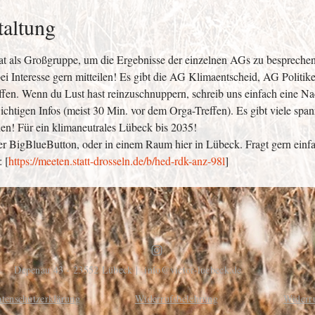
taltung
t als Großgruppe, um die Ergebnisse der einzelnen AGs zu besprechen.
bei Interesse gern mitteilen! Es gibt die AG Klimaentscheid, AG Politi
fen. Wenn du Lust hast reinzuschnuppern, schreib uns einfach eine Nac
ichtigen Infos (meist 30 Min. vor dem Orga-Treffen). Es gibt viele spa
en! Für ein klimaneutrales Lübeck bis 2035!
über BigBlueButton, oder in einem Raum hier in Lübeck. Fragt gern einf
 [
https://meeten.statt-drosseln.de/b/hed-rdk-anz-98l
] 
Depenau 43 - 23552 Lübeck |
info@victor-luebeck.de
tenschutzerklärung
Widerrufsbelehrung
Widerr