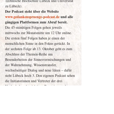
Technische Hochschule Lübeck und Universität 
zu Lübeck).
Der Podcast steht über die Website 
www.gedankenspruenge-podcast.de
 und alle 
gängigen Plattformen zum Abruf bereit. 
Die 45-minütigen Folgen gehen jeweils 
mittwochs zur Monatsmitte um 12 Uhr online. 
Die ersten fünf Folgen haben je einen der 
menschlichen Sinne in den Fokus gerückt. In 
der sechsten Folge ab 13. Oktober geht es zum 
Abschluss der Themen-Reihe um 
Besonderheiten der Sinnesvermischungen und 
der Wahrnehmung. Wissenstransfer, 
wechselseitiger Dialog und neue Ideen – dafür 
steht Lübeck hoch 3. Den eigenen Podcast sehen 
die Initiatorinnen und Vertreter der drei 
Hochschulen als wichtigen Baustein, um den 
Diskurs mit der Gesellschaft über Wissenschaft 
und Kultur anzuregen.