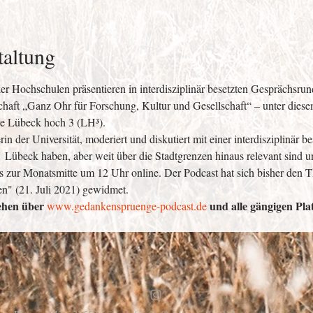
taltung
 Hochschulen präsentieren in interdisziplinär besetzten Gesprächsrun
haft „Ganz Ohr für Forschung, Kultur und Gesellschaft“ – unter diese
ve Lübeck hoch 3 (LH³). 
 der Universität, moderiert und diskutiert mit einer interdisziplinär b
 Lübeck haben, aber weit über die Stadtgrenzen hinaus relevant sind u
s zur Monatsmitte um 12 Uhr online. Der Podcast hat sich bisher den 
n" (21. Juli 2021) gewidmet. 
ehen über 
 und alle gängigen Pl
www.gedankenspruenge-podcast.de