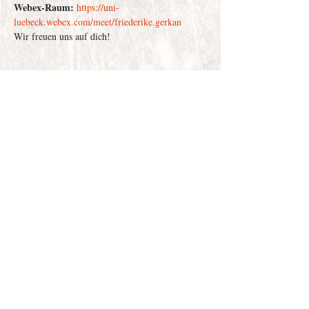
Webex-Raum:
https://uni-
luebeck.webex.com/meet/friederike.gerkan
Wir freuen uns auf dich!
Depenau
43 - 23552
Lübeck |
info@victor-luebeck.de
Impressum & Presse
Datenschutzerklärung
Widerrufsbelehrung
Widerruf senden
AGB